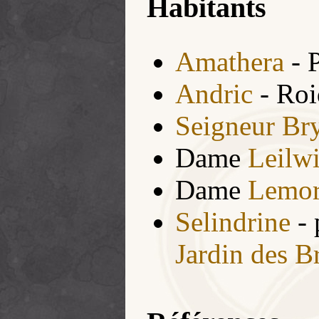
Habitants
Amathera
- 
Andric
- Roi
Seigneur Br
Dame
Leilw
Dame
Lemo
Selindrine
- 
Jardin des B