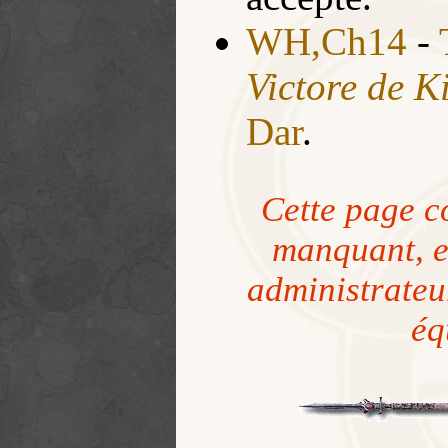
WH,Ch14
-
Victore de K
Dar
.
Cette page c
manquant, et
administrateu
éq