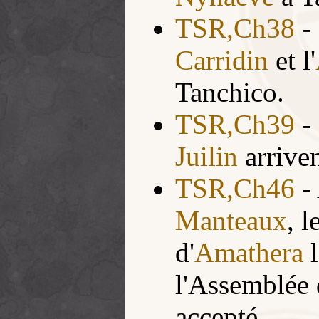
TSR,Ch38
-
Carridin
et l'
Tanchico.
TSR,Ch39
-
Juilin
arriven
TSR,Ch46
- 
Manteaux
, 
d'
Amathera
l
l'Assemblée 
accepté.