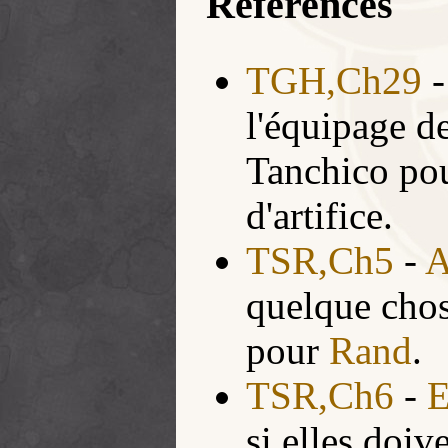
Références
TGH,Ch29
l'équipage de
Tanchico po
d'artifice.
TSR,Ch5
-
A
quelque chos
pour
Rand
.
TSR,Ch6
-
E
si elles doiv