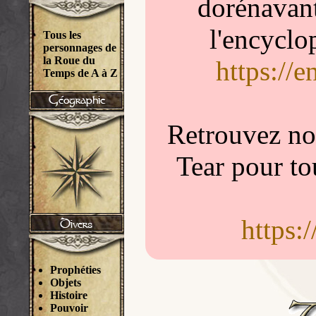
dorénavant
l'encyclo
Tous les
personnages de
la Roue du
https://
Temps de A à Z
Retrouvez nou
Tear pour to
https:
Prophéties
Objets
Histoire
Pouvoir