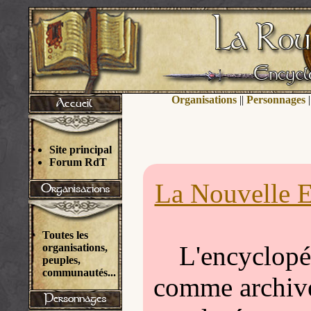
Organisations
||
Personnages
|
Site principal
Forum RdT
La Nouvelle E
Toutes les
L'encyclopéd
organisations,
peuples,
communautés...
comme archivée