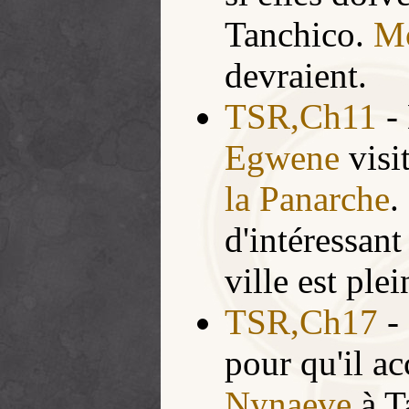
Tanchico.
Mo
devraient.
TSR,Ch11
-
Egwene
visi
la Panarche
.
d'intéressan
ville est ple
TSR,Ch17
-
pour qu'il 
Nynaeve
à T