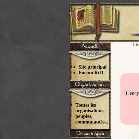
Or
Site principal
Forum RdT
L'ency
Toutes les
organisations,
peuples,
communautés...