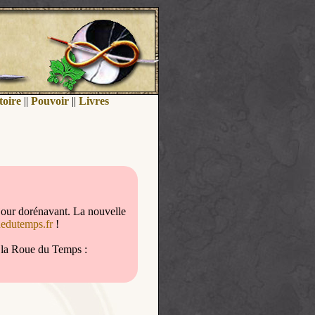
toire
||
Pouvoir
||
Livres
jour dorénavant. La nouvelle
uedutemps.fr
!
de la Roue du Temps :