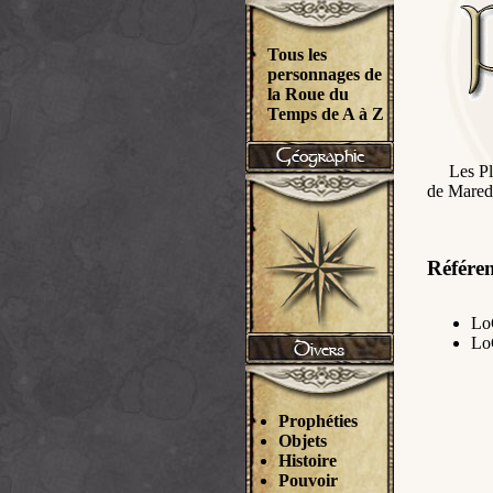
Tous les
personnages de
la Roue du
Temps de A à Z
Les Pl
de Mared
Référen
Lo
Lo
Prophéties
Objets
Histoire
Pouvoir