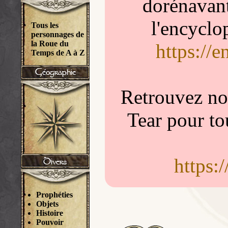
dorénavant
l'encyclo
Tous les
personnages de
la Roue du
https://
Temps de A à Z
Retrouvez nou
Tear pour to
https:
Prophéties
Objets
Histoire
Pouvoir