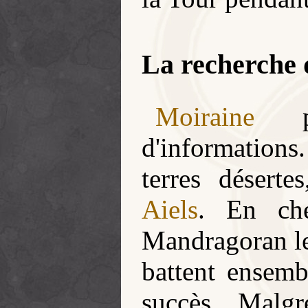
La recherche
Moiraine
pa
d'information
terres désert
Aiels
. En che
Mandragoran le
battent ensemb
succès. Malgr