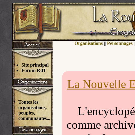
Organisations
||
Personnages
|
Site principal
Forum RdT
La Nouvelle E
Toutes les
L'encyclopéd
organisations,
peuples,
communautés...
comme archivée