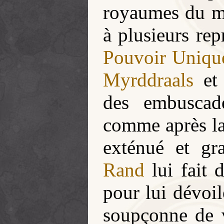
royaumes du m
à plusieurs rep
Pouvoir Uniqu
Myrddraals
et 
des embusca
comme après la
exténué et gr
Rand
lui fait 
pour lui dévoile
soupçonne de v