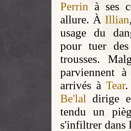
Perrin
à ses cô
allure. À
Illian
usage du dang
pour tuer des
trousses. Mal
parviennent à
arrivés à
Tear
Be'lal
dirige e
tendu un pi
s'infiltrer dans