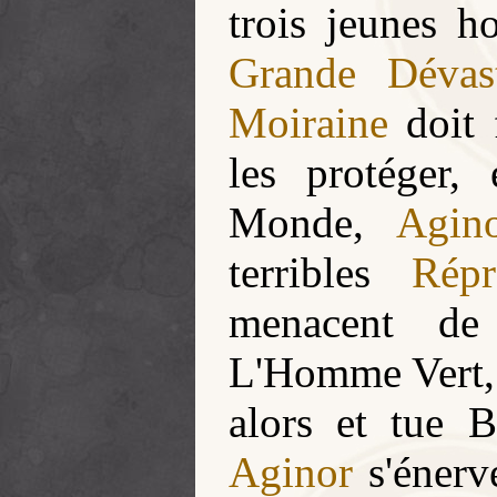
trois jeunes h
Grande Dévast
Moiraine
doit 
les protéger,
Monde,
Agin
terribles
Répr
menacent de 
L'Homme Vert, p
alors et tue B
Aginor
s'énerv