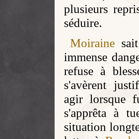
plusieurs repri
séduire.
Moiraine
sai
immense dange
refuse à bles
s'avèrent justi
agir lorsque f
s'apprêta à t
situation longt