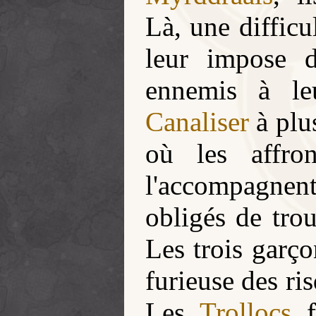
Là, une difficu
leur impose d
ennemis à le
Canaliser
à plus
où les affro
l'accompagnent
obligés de tro
Les trois garçon
furieuse des ri
Les
Trollocs
fi