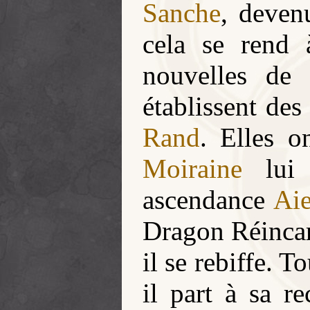
Sanche
, deve
cela se rend
nouvelles d
établissent des
Rand
. Elles o
Moiraine
lui 
ascendance
Aie
Dragon Réincar
il se rebiffe. T
il part à sa r