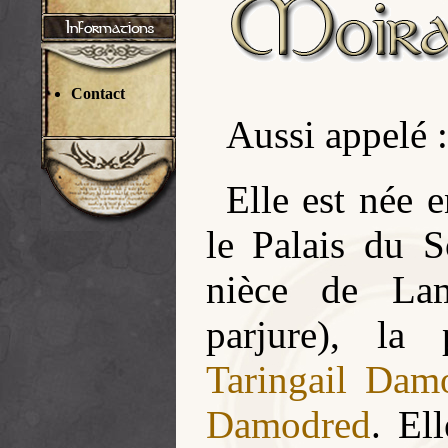
Contact
Aussi appelé 
Elle est née
le Palais du So
nièce de Lam
parjure), la
Taringail Dam
Damodred
. El