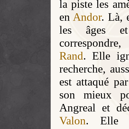
la piste les a
en
Andor
. Là, 
les âges et
correspondre
Rand
. Elle ig
recherche, aus
est attaqué pa
son mieux po
Angreal et d
Valon
. Elle 