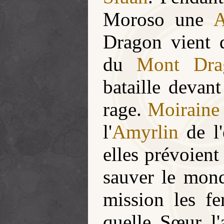
Moroso une
A
Dragon vient d
du
Mont Dra
bataille devan
rage.
Moiraine
l'
Amyrlin
de l'
elles prévoient
sauver le mond
mission les fe
quelle Sœur l'