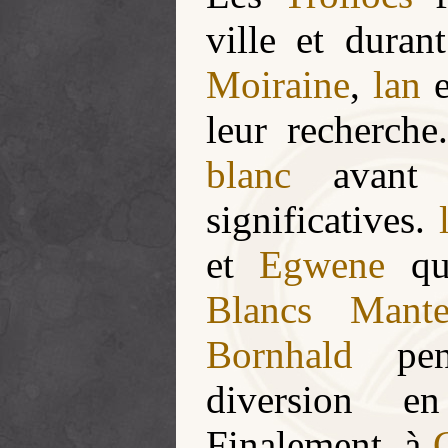
ville et durant
Moiraine
,
lan
e
leur recherche
blanc
avant d
significatives.
et
Egwene
qui
Blancs Mante
Bornhald
pen
diversion en
Finalement, à