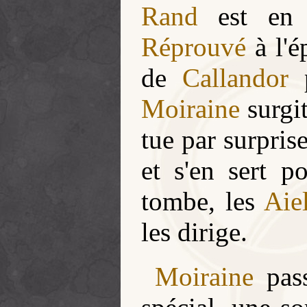
Rand
est en d
Réprouvé
à l'é
de
Callandor
p
Moiraine
surgit
tue par surpris
et s'en sert p
tombe, les
Aie
les dirige.
Moiraine
pass