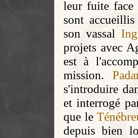
leur fuite face
sont accueilli
son vassal
Ing
projets avec Ag
est à l'accom
mission.
Pada
s'introduire da
et interrogé p
que le
Ténébre
depuis bien l