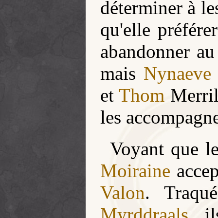
déterminer à le
qu'elle préfére
abandonner a
mais
Nynaeve
et
Thom
Merril
les accompagne
Voyant que le
Moiraine
accept
Valon
. Traqu
Myrddraals
, i