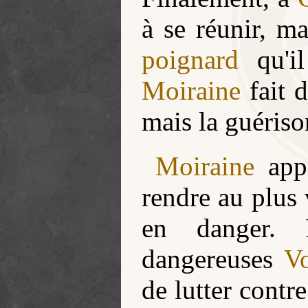
à se réunir, m
poignard
qu'i
Moiraine
fait 
mais la guériso
Moiraine
appr
rendre au plus 
en danger. I
dangereuses
Vo
de lutter contr