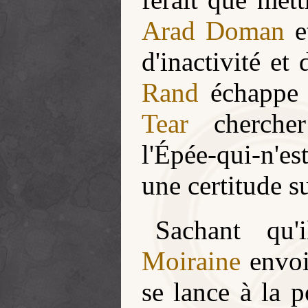
Arad Doman
e
d'inactivité et
Rand
échappe à
Tear
cherch
l'Épée-qui-n'es
une certitude su
Sachant qu'
Moiraine
envo
se lance à la 