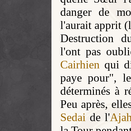
danger de mo
l'aurait apprit 
Destruction 
l'ont pas oubl
Cairhien
qui di
paye pour", l
déterminés à ré
Peu après, elle
Sedai
de l'
Aja
la Tour pendant