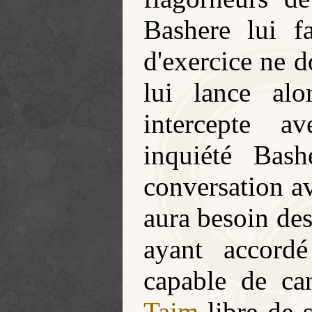
Bashere lui f
d'exercice ne d
lui lance al
intercepte 
inquiété Bas
conversation 
aura besoin de
ayant accord
capable de can
Taim
libre de 