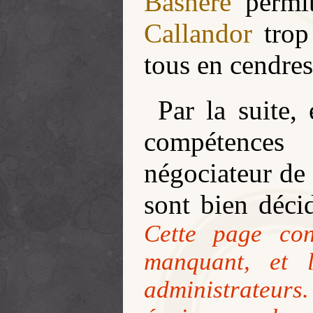
Bashere
permi
Callandor
trop 
tous en cendres
Par la suite,
compétences 
négociateur d
sont bien décid
Cette page con
manquant, et 
administrateur