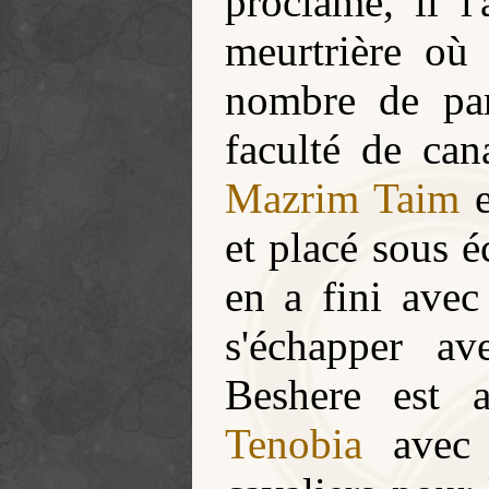
proclame, il l
meurtrière où
nombre de pa
faculté de can
Mazrim Taim
e
et placé sous é
en a fini avec
s'échapper av
Beshere est 
Tenobia
avec 