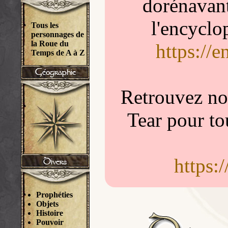
dorénavant
l'encyclo
Tous les
personnages de
la Roue du
https://
Temps de A à Z
Retrouvez nou
Tear pour to
https:
Prophéties
Objets
Histoire
Pouvoir