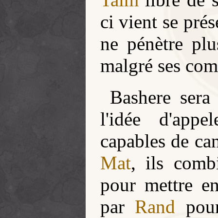
ci vient se pré
ne pénètre pl
malgré ses com
Bashere sera 
l'idée d'app
capables de ca
Mat
, ils combi
pour mettre e
par
Rand
pou