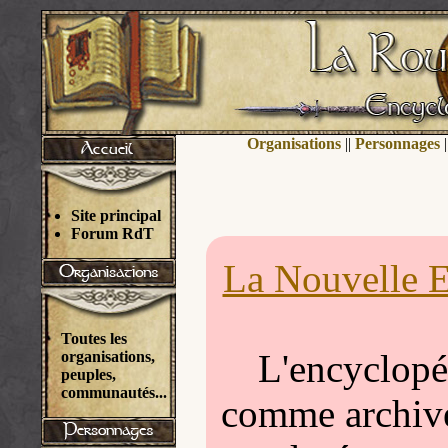
Organisations
||
Personnages
|
Site principal
Forum RdT
La Nouvelle E
Toutes les
L'encyclopéd
organisations,
peuples,
communautés...
comme archivée