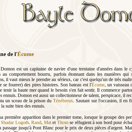
ne de l'
Écume
Domon est un capitaine de navire d'une trentaine d'années dans le c
n au comportement bourru, parfois étonnant dans les manières qui 
, il vaut mieux le prendre au sérieux, car c'est quelqu'un de très malin
de se fourrer) des pires histoires. Son bateau est l'
Écume
, un vaisseau 
e tenir la haute mer quand le besoin s'en fait sentir. Il commerce partout
es ennuis. Domon est aussi un collectionneur de talent, perspicace, il re
nta un sceau de la prison du
Ténébreux
. Sautant sur l'occasion, il en fi
r la suite bien des ennuis.
t sa première apparition dans le premier tome, lorsque le groupe des pe
t
Shadar Logoth
.
Rand
,
Mat
et
Thom
se réfugient à son bord pour éch
a passage jusqu'à Pont Blanc pour le prix de deux pièces d'argent. Mais