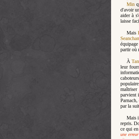
Min
qu
d'avoir u
aider à s
laisse fac
Mais
Seanchan
équipage 
partir où 
À
Tan
leur four
informati
caboteur
populaire
maîtriser
parvient
Parnach, 
par la sui
Mais i
repris. D
ce qui en
une erreur