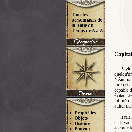
Tous les
personnages de
la Roue du
Temps de A à Z
Capitai
Bayle 
quelqu'u
Néanmoins
tirer (et 
capable d
évitant d
lui prése
attirer pa
Prophéties
Il fai
Objets
en fuyan
Histoire
accorde l
Pouvoir