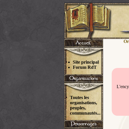
Or
Site principal
Forum RdT
L'ency
Toutes les
organisations,
peuples,
communautés...