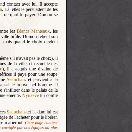
d contact avec lui. Il accepte
n
. Là, elles le persuadent de les
pas de quoi le payer. Domon se
 entre les
Blancs Manteaux
, les
 ville brûle. Domon retient son
s, mais quand le choix devient
ême s'il n'avait pas le choix), il
s de la ville, et recueille des
co
), il a acquis une dizaine de
éfices il paye pour une soupe
ne
Seanchan
, et parvient à la
aussi le trouve bel homme. Il
re s'infiltrer dans le palais de la
 une émeute.
Nynaeve
lui confie
rces
Seanchans
,et l'a'dam lui est
igée de l'acheter pour le libérer,
 se marieront.
Cette page contient
a corrigée par nos équipes au plus