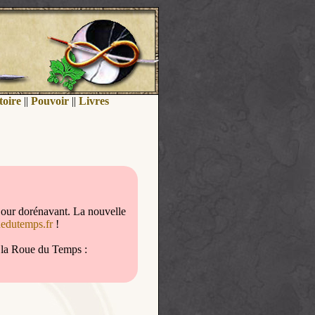
toire
||
Pouvoir
||
Livres
jour dorénavant. La nouvelle
uedutemps.fr
!
de la Roue du Temps :