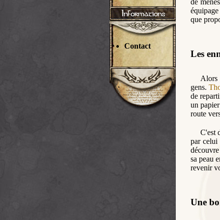
de ménest
équipage 
que prop
Contact
Les en
Alors
gens.
Th
de repart
un papie
route ver
C'est 
par celui
découvre 
sa peau e
revenir v
Une bo