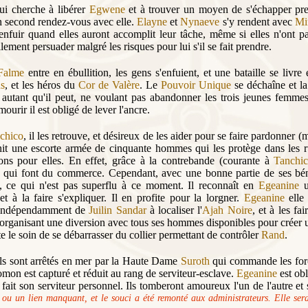
i cherche à libérer
Egwene
et à trouver un moyen de s'échapper pren
n second rendez-vous avec elle.
Elayne
et
Nynaeve
s'y rendent avec
Mi
'enfuir quand elles auront accomplit leur tâche, même si elles n'ont 
ilement persuader malgré les risques pour lui s'il se fait prendre.
Falme
entre en ébullition, les gens s'enfuient, et une bataille se livre
s
, et les héros du
Cor de Valère
. Le
Pouvoir Unique
se déchaîne et la
autant qu'il peut, ne voulant pas abandonner les trois jeunes femme
mourir il est obligé de lever l'ancre.
chico
, il les retrouve, et désireux de les aider pour se faire pardonner (m
nit une escorte armée de cinquante hommes qui les protège dans les rue
ons pour elles. En effet, grâce à la contrebande (courante à
Tanchi
s qui font du commerce. Cependant, avec une bonne partie de ses bén
, ce qui n'est pas superflu à ce moment. Il reconnaît en
Egeanine
u
 et à la faire s'expliquer. Il en profite pour la lorgner.
Egeanine
elle 
 indépendamment de
Juilin Sandar
à localiser l'
Ajah Noire
, et à les fai
organisant une diversion avec tous ses hommes disponibles pour créer
te le soin de se débarrasser du collier permettant de contrôler
Rand
.
ls sont arrêtés en mer par la Haute Dame
Suroth
qui commande les fo
omon est capturé et réduit au rang de serviteur-esclave.
Egeanine
est obl
 fait son serviteur personnel. Ils tomberont amoureux l'un de l'autre et
 ou un lien manquant, et le souci a été remonté aux administrateurs. Elle ser