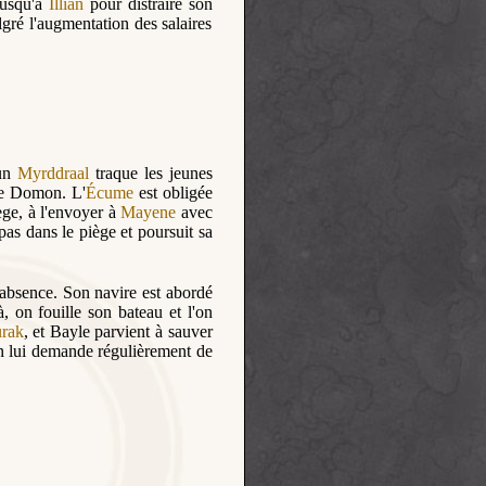
jusqu'à
Illian
pour distraire son
lgré l'augmentation des salaires
 un
Myrddraal
traque les jeunes
 de Domon. L'
Écume
est obligée
iège, à l'envoyer à
Mayene
avec
s dans le piège et poursuit sa
'absence. Son navire est abordé
à, on fouille son bateau et l'on
rak
, et Bayle parvient à sauver
on lui demande régulièrement de