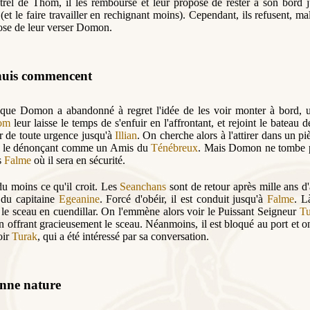
rel de Thom, il les rembourse et leur propose de rester à son bord 
(et le faire travailler en rechignant moins). Cependant, ils refusent, ma
ose de leur verser Domon.
nuis commencent
 que Domon a abandonné à regret l'idée de les voir monter à bord,
om
leur laisse le temps de s'enfuir en l'affrontant, et rejoint le bateau
ir de toute urgence jusqu'à
Illian
. On cherche alors à l'attirer dans un p
r le dénonçant comme un Amis du
Ténébreux
. Mais Domon ne tombe pa
s
Falme
où il sera en sécurité.
du moins ce qu'il croit. Les
Seanchans
sont de retour après mille ans d
 du capitaine
Egeanine
. Forcé d'obéir, il est conduit jusqu'à
Falme
. L
le sceau en cuendillar. On l'emmène alors voir le Puissant Seigneur
Tu
n offrant gracieusement le sceau. Néanmoins, il est bloqué au port et 
oir
Turak
, qui a été intéressé par sa conversation.
nne nature