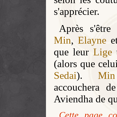
s'apprécier.
Après s'être
Min
,
Elayne
et
que leur
Lige
t
(alors que celu
Sedai
).
Min
accouchera d
Aviendha de qu
Cette page co