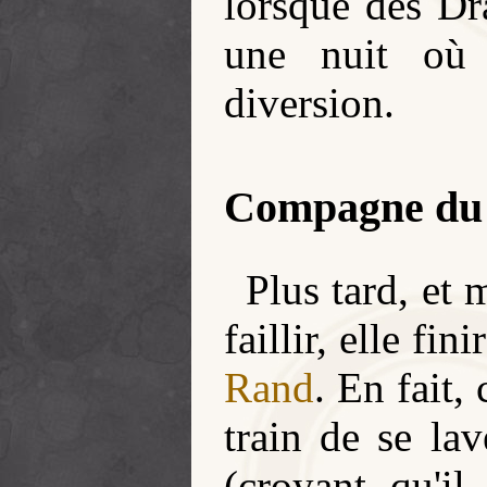
lorsque des Dr
une nuit o
diversion.
Compagne du 
Plus tard, et 
faillir, elle fi
Rand
. En fait, 
train de se la
(croyant qu'il