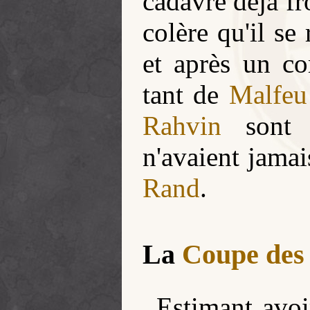
cadavre déjà fr
colère qu'il se
et après un co
tant de
Malfeu
Rahvin
sont a
n'avaient jamai
Rand
.
La
Coupe des
Estimant avoi