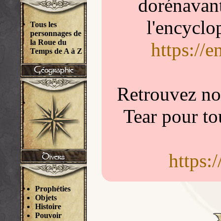
dorénavant
l'encyclo
Tous les
personnages de
la Roue du
https://
Temps de A à Z
Retrouvez nou
Tear pour to
https:
Prophéties
Objets
Histoire
Pouvoir