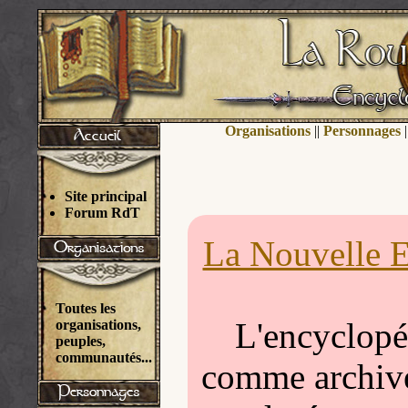
Organisations
||
Personnages
|
Site principal
Forum RdT
La Nouvelle E
Toutes les
L'encyclopéd
organisations,
peuples,
communautés...
comme archivée