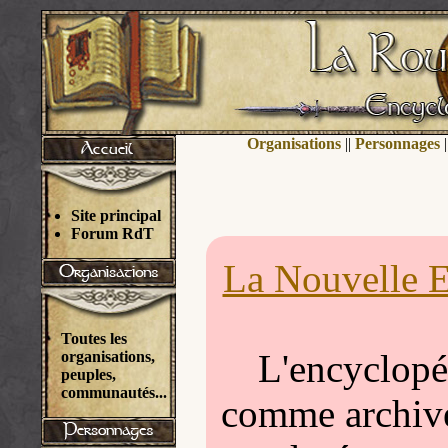
Organisations
||
Personnages
|
Site principal
Forum RdT
La Nouvelle E
Toutes les
L'encyclopéd
organisations,
peuples,
communautés...
comme archivée