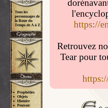
dorénavant
l'encyclo
Tous les
personnages de
la Roue du
https://
Temps de A à Z
Retrouvez nou
Tear pour to
https:
Prophéties
Objets
Histoire
Pouvoir