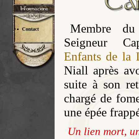
Membre du 
Contact
Seigneur Ca
Enfants de la
Niall après avo
suite à son re
chargé de fome
une épée frapp
Un lien mort, u