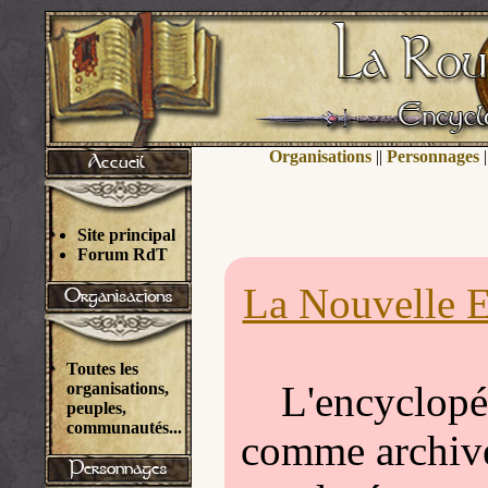
Organisations
||
Personnages
|
Site principal
Forum RdT
La Nouvelle E
Toutes les
L'encyclopéd
organisations,
peuples,
communautés...
comme archivée