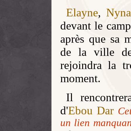
Elayne
,
Nyna
devant le cam
après que sa m
de la ville 
rejoindra la 
moment.
Il rencontre
d'
Ebou Dar
Ce
un lien manquant