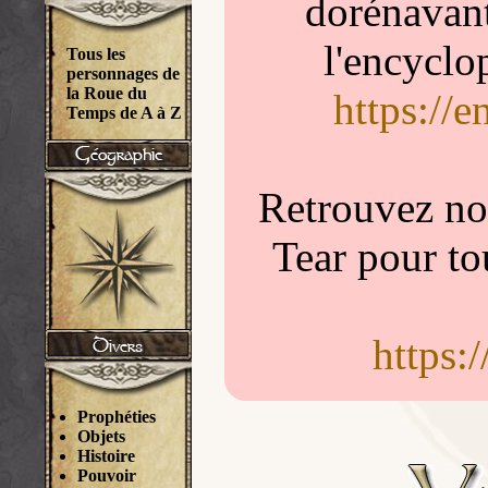
dorénavant
l'encyclo
Tous les
personnages de
la Roue du
https://
Temps de A à Z
Retrouvez nou
Tear pour to
https:
Prophéties
Objets
Histoire
Pouvoir