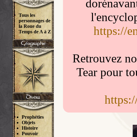
dorénavant
l'encyclo
Tous les
personnages de
la Roue du
https://
Temps de A à Z
Retrouvez nou
Tear pour to
https:
Prophéties
Objets
Histoire
Pouvoir