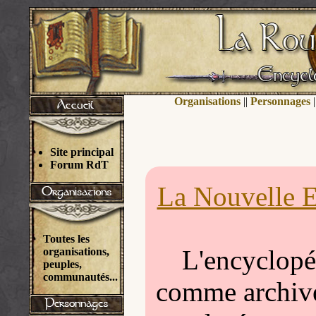
Organisations
||
Personnages
|
Site principal
Forum RdT
La Nouvelle E
Toutes les
L'encyclopéd
organisations,
peuples,
communautés...
comme archivée