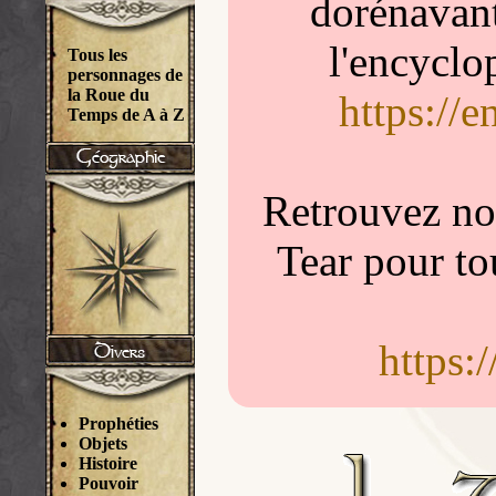
dorénavant
l'encyclo
Tous les
personnages de
la Roue du
https://
Temps de A à Z
Retrouvez nou
Tear pour to
https:
Prophéties
Objets
Histoire
Pouvoir