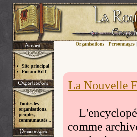
Organisations
||
Personnages
|
Site principal
Forum RdT
La Nouvelle E
Toutes les
L'encyclopéd
organisations,
peuples,
communautés...
comme archivée