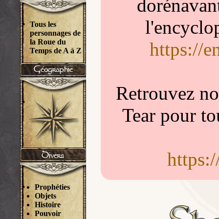
dorénavant
l'encyclo
Tous les
personnages de
la Roue du
https://
Temps de A à Z
Retrouvez nou
Tear pour to
https:
Prophéties
Objets
Histoire
Pouvoir