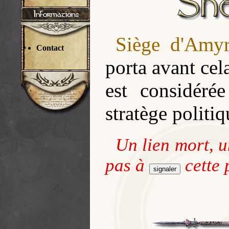
Siège d'Amyr
Contact
porta avant cela
est considér
stratège politi
Un lien mort, 
pas à
cette 