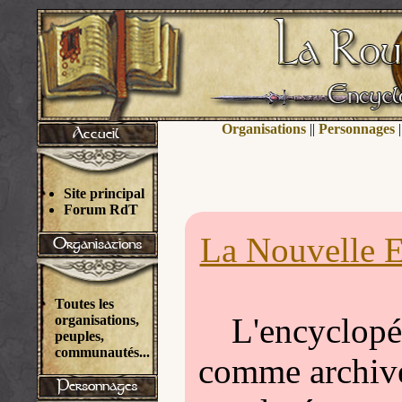
Organisations
||
Personnages
|
Site principal
Forum RdT
La Nouvelle E
Toutes les
L'encyclopéd
organisations,
peuples,
communautés...
comme archivée