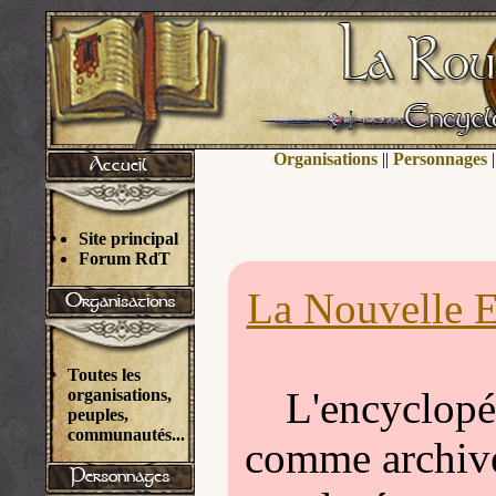
Organisations
||
Personnages
|
Site principal
Forum RdT
La Nouvelle E
Toutes les
L'encyclopéd
organisations,
peuples,
communautés...
comme archivée