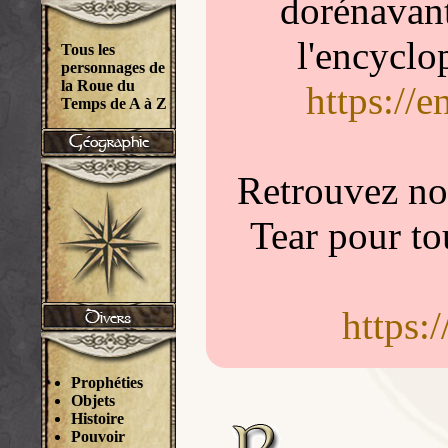
dorénavant
l'encyclo
Tous les
personnages de
la Roue du
https://
Temps de A à Z
Retrouvez nou
Tear pour to
https:
Prophéties
Objets
Histoire
Pouvoir