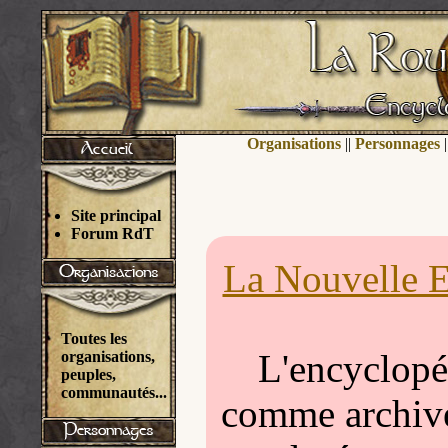
Organisations
||
Personnages
|
Site principal
Forum RdT
La Nouvelle E
Toutes les
L'encyclopéd
organisations,
peuples,
communautés...
comme archivée