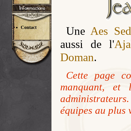
Une
Aes Sed
Contact
aussi de l'
Aja
Doman
.
Cette page co
manquant, et 
administrateur
équipes au plus v