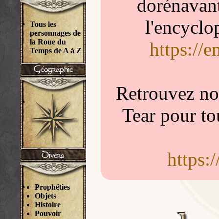
dorénavant
l'encyclo
Tous les
personnages de
la Roue du
https://
Temps de A à Z
Retrouvez nou
Tear pour to
https:
Prophéties
Objets
Histoire
Pouvoir