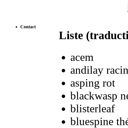
Contact
Liste (traduct
acem
andilay raci
asping rot
blackwasp ne
blisterleaf
bluespine th