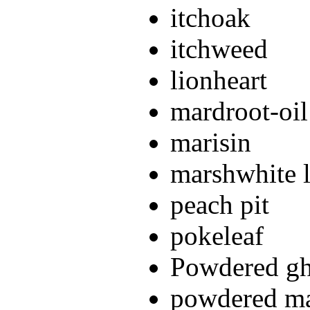
itchoak
itchweed
lionheart
mardroot-oil
marisin
marshwhite 
peach pit
pokeleaf
Powdered gh
powdered ma