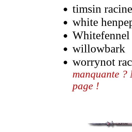
timsin racin
white henpe
Whitefennel
willowbark
worrynot ra
manquante ? N
page !