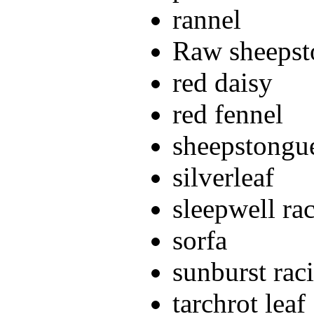
rannel
Raw sheepst
red daisy
red fennel
sheepstongue
silverleaf
sleepwell ra
sorfa
sunburst rac
tarchrot leaf