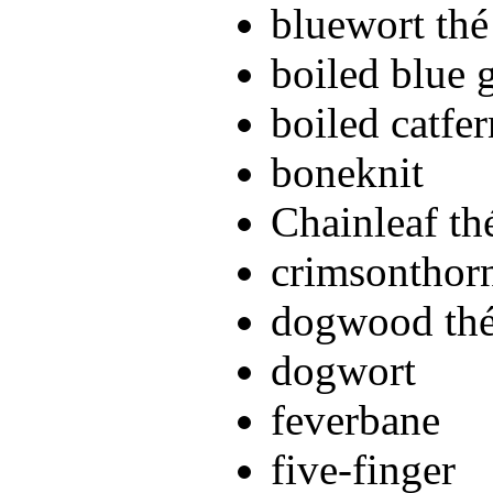
bluewort thé
boiled blue 
boiled catfer
boneknit
Chainleaf th
crimsonthorn
dogwood th
dogwort
feverbane
five-finger