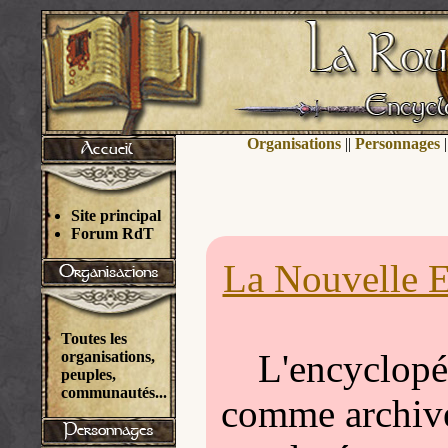
Organisations
||
Personnages
|
Site principal
Forum RdT
La Nouvelle E
Toutes les
L'encyclopéd
organisations,
peuples,
communautés...
comme archivée