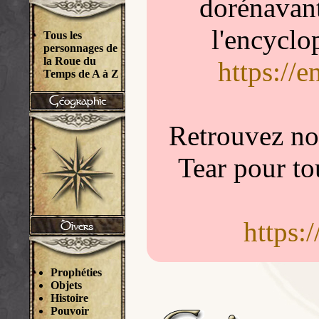
dorénavant
l'encyclo
Tous les
personnages de
la Roue du
https://
Temps de A à Z
Retrouvez nou
Tear pour to
https:
Prophéties
Objets
Histoire
Pouvoir