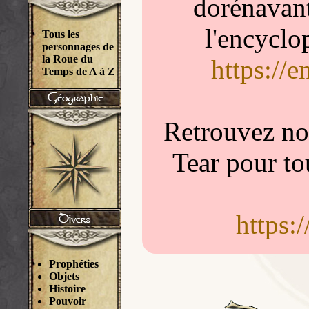
dorénavant
l'encyclo
Tous les
personnages de
la Roue du
https://
Temps de A à Z
Retrouvez nou
Tear pour to
https:
Prophéties
Objets
Histoire
Pouvoir