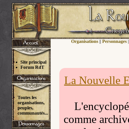
Organisations
||
Personnages
|
Site principal
Forum RdT
La Nouvelle E
Toutes les
L'encyclopéd
organisations,
peuples,
communautés...
comme archivée