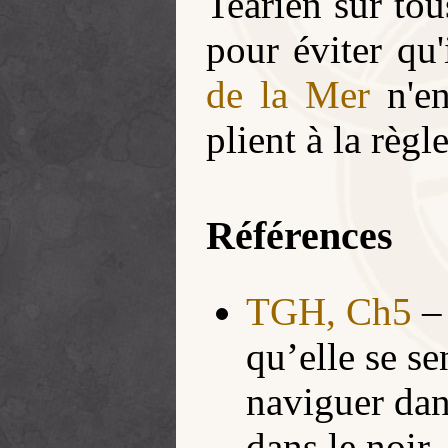
Tearien sur tou
pour éviter qu'
de la Mer
n'en
plient à la règl
Références
TGH, Ch5
qu’elle se s
naviguer dan
dans le noir.