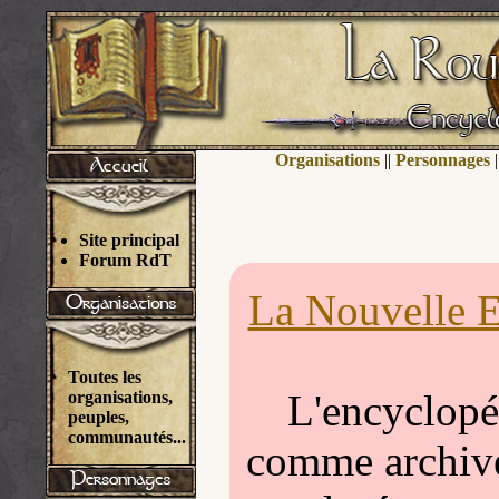
Organisations
||
Personnages
|
Site principal
Forum RdT
La Nouvelle E
Toutes les
L'encyclopéd
organisations,
peuples,
communautés...
comme archivée