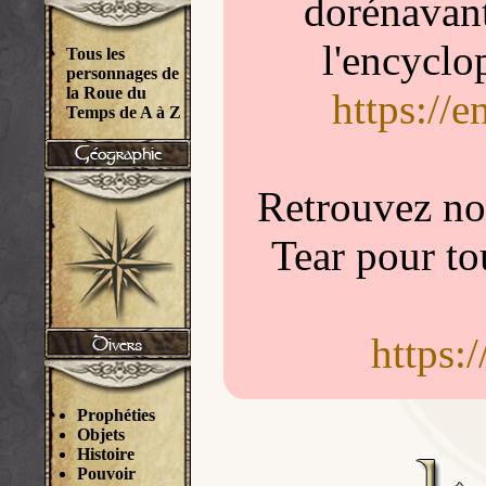
dorénavant
l'encyclo
Tous les
personnages de
la Roue du
https://
Temps de A à Z
Retrouvez nou
Tear pour to
https:
Prophéties
Objets
Histoire
Pouvoir