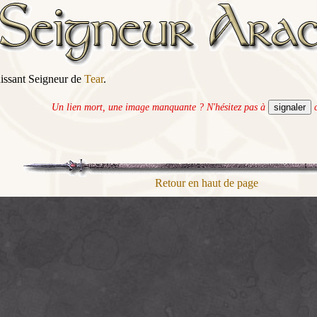
issant Seigneur de
Tear
.
Un lien mort, une image manquante ? N'hésitez pas à
c
Retour en haut de page