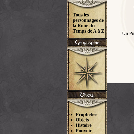
Tous les
personnages de
la Roue du
Temps de A à Z
Un Pu
Prophéties
Objets
Histoire
Pouvoir