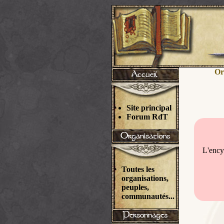
Or
Site principal
Forum RdT
L'ency
Toutes les
organisations,
peuples,
communautés...