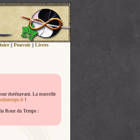
toire
||
Pouvoir
||
Livres
jour dorénavant. La nouvelle
uedutemps.fr
!
de la Roue du Temps :