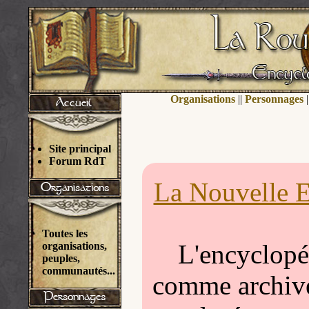
Organisations
||
Personnages
|
Site principal
Forum RdT
La Nouvelle E
Toutes les
L'encyclopéd
organisations,
peuples,
communautés...
comme archivée