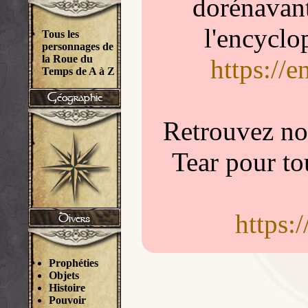
dorénavant
l'encyclo
Tous les
personnages de
la Roue du
https://
Temps de A à Z
Retrouvez nou
Tear pour to
https:
Prophéties
Objets
Histoire
Pouvoir