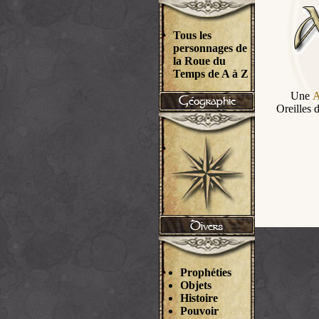
Tous les
personnages de
la Roue du
Temps de A à Z
Une
A
Oreilles d
Prophéties
Objets
Histoire
Pouvoir