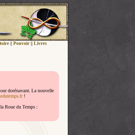
toire
||
Pouvoir
||
Livres
jour dorénavant. La nouvelle
uedutemps.fr
!
de la Roue du Temps :