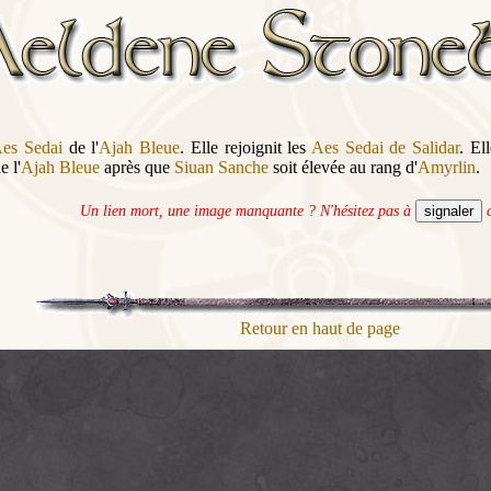
es Sedai
de l'
Ajah Bleue
. Elle rejoignit les
Aes Sedai de Salidar
. El
e l'
Ajah Bleue
après que
Siuan Sanche
soit élevée au rang d'
Amyrlin
.
Un lien mort, une image manquante ? N'hésitez pas à
c
Retour en haut de page