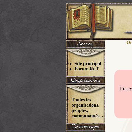
Or
Site principal
Forum RdT
L'ency
Toutes les
organisations,
peuples,
communautés...